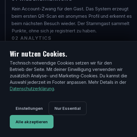
Kein Account-Zwang für den Gast. Das System erzeugt
beim ersten QR-Scan ein anonymes Profil und erkennt es
beim nächsten Besuch wieder. Der Stammgast sammelt
Punkte, ohne sich je registriert zu haben.
02 ANALYTICS
Wiederkehrrate, Ø-Umsatz pro Kopf, Besuchsfrequenz
Wir nutzen Cookies.
nach Wochentag. Du siehst wann dein Stammpublikum
kommt, was es bestellt und wo der Übergang von
Technisch notwendige Cookies setzen wir für den
Betrieb der Seite. Mit deiner Einwilligung verwenden wir
Erstbesucher zu Stammgast abbricht.
zusätzlich Analyse- und Marketing-Cookies. Du kannst die
03 REAKTIVIERUNG
Auswahl jederzeit im Footer anpassen. Mehr Details in der
Stammgäste, die vier Wochen nicht da waren, erscheinen
Datenschutzerklärung
.
in der Reaktivierungs-Queue. Kein CRM, kein Mailchimp.
Beim nächsten Scan bekommen sie automatisch ein
Einstellungen
Nur Essential
Willkommens-Angebot. Du entscheidest den Trigger.
Alle akzeptieren
STAMMGAST-PROFIL · DASHBOARD