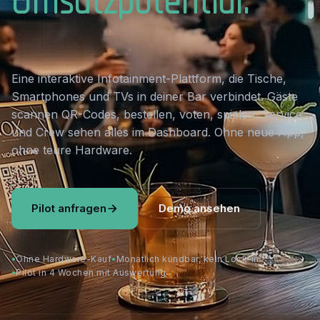
Eine interaktive Infotainment-Plattform, die Tische,
Smartphones und TVs in deiner Bar verbindet. Gäste
scannen QR-Codes, bestellen, voten, spielen. Service
und Crew sehen alles im Dashboard. Ohne neue App,
ohne teure Hardware.
Pilot anfragen
Demo ansehen
Ohne Hardware-Kauf
Monatlich kündbar, kein Lock-in
Pilot in 4 Wochen mit Auswertung